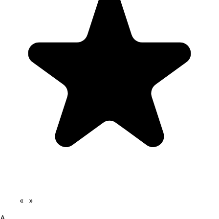
«
»
A