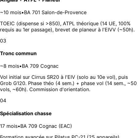
~10 mois
•
BA 701 Salon-de-Provence
TOEIC (dispense si >850), ATPL théorique (14 UE, 100%
requis au 1er passage), brevet de planeur à l'EIVV (~50h).
03
Tronc commun
~8 mois
•
BA 709 Cognac
Vol initial sur Cirrus SR20 à l'EIV (solo au 10e vol), puis
Grob G120. Phase théo (4 sem.) + phase vol (14 sem., ~50
vols, ~60h). Commission d'orientation.
04
Spécialisation chasse
17 mois
•
BA 709 Cognac (EAC)
Formation avancée sur Pilatus PC-21 (25 appareils).