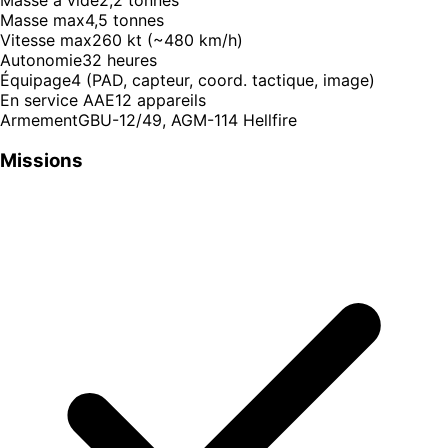
Masse à vide
2,2 tonnes
Masse max
4,5 tonnes
Vitesse max
260 kt (~480 km/h)
Autonomie
32 heures
Équipage
4 (PAD, capteur, coord. tactique, image)
En service AAE
12 appareils
Armement
GBU-12/49, AGM-114 Hellfire
Missions